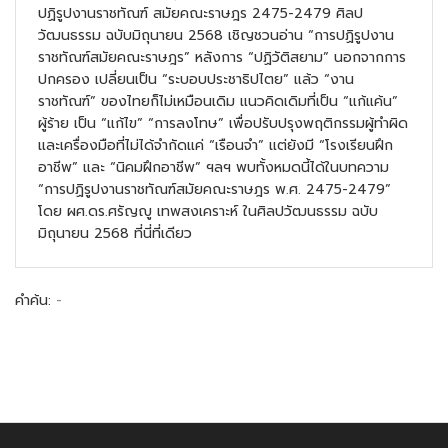
ปฏิรูปงานราชทัณฑ์ สมัยคณะราษฎร 2475-2479 ศิลป
วัฒนธรรม ฉบับมิถุนายน 2568 เชิญชวนอ่าน “การปฏิรูปงาน
ราชทัณฑ์สมัยคณะราษฎร” หลังการ “ปฏิวัติสยาม” นอกจากการ
ปกครอง เปลี่ยนเป็น “ระบอบประชาธิปไตย” แล้ว “งาน
ราชทัณฑ์” ของไทยก็ไม่เหมือนเดิม แนวคิดเดิมที่เป็น “แก้แค้น”
ผู้ร้าย เป็น “แก้ไข” “การลงโทษ” เพื่อปรับปรุงพฤติกรรมผู้ทำผิด
และเครื่องมือที่ไม่ได้จำกัดแค่ “เรือนจำ” แต่ยังมี “โรงเรียนฝึก
อาชีพ” และ “นิคมฝึกอาชีพ” ฯลฯ พบทั้งหมดนี้ได้ในบทความ
“การปฏิรูปงานราชทัณฑ์สมัยคณะราษฎร พ.ศ. 2475-2479”
โดย ผศ.ดร.ศรัญญู เทพสงเคราะห์ ในศิลปวัฒนธรรม ฉบับ
มิถุนายน 2568 ที่นี่ที่เดียว
คำค้น:
-