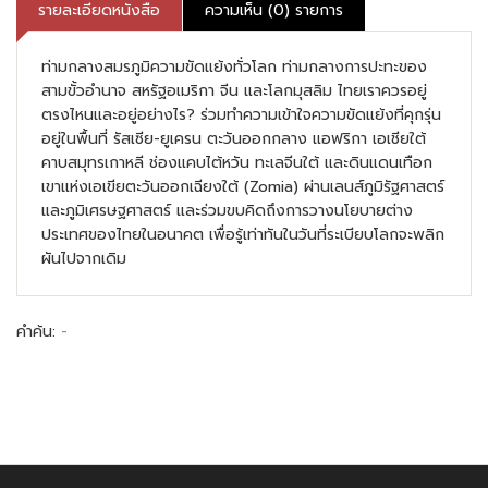
รายละเอียดหนังสือ
ความเห็น (0) รายการ
ท่ามกลางสมรภูมิความขัดแย้งทั่วโลก ท่ามกลางการปะทะของ
สามขั้วอำนาจ สหรัฐอเมริกา จีน และโลกมุสลิม ไทยเราควรอยู่
ตรงไหนและอยู่อย่างไร? ร่วมทำความเข้าใจความขัดแย้งที่คุกรุ่น
อยู่ในพื้นที่ รัสเซีย-ยูเครน ตะวันออกกลาง แอฟริกา เอเชียใต้
คาบสมุทรเกาหลี ช่องแคบไต้หวัน ทะเลจีนใต้ และดินแดนเทือก
เขาแห่งเอเขียตะวันออกเฉียงใต้ (Zomia) ผ่านเลนส์ภูมิรัฐศาสตร์
และภูมิเศรษฐศาสตร์ และร่วมขบคิดถึงการวางนโยบายต่าง
ประเทศของไทยในอนาคต เพื่อรู้เท่าทันในวันที่ระเบียบโลกจะพลิก
ผันไปจากเดิม
คำค้น:
-