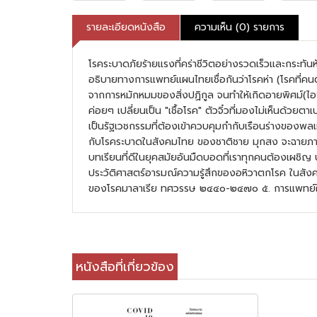
รายละเอียดหนังสือ
ความเห็น (0) รายการ
โรคระบาดภัยร้ายแรงที่คร่าชีวิตอย่างรวดเร็วและกระทัน
อธิบายทางการแพทย์แผนไทยเชื่อกันว่าโรคห่า (โรคที่ค
จากการหมักหมมของสิ่งปฏิกูล จนทำให้เกิดอายพิศม์(ไอพ
ค่อยๆ เปลี่ยนเป็น "เชื้อโรค" ตัวจิ๋วที่มองไม่เห็นด้
เป็นรัฐเวชกรรมที่ต้องเข้าควบคุมกำกับเรือนร่างของพล
กับโรคระบาดในสังคมไทย ของชาติชาย มุกสง จะฉายภาพป
บทเรียนที่ดีในยุคสมัยอันมืดบอดที่เราทุกคนต้องเผชิญ
ประวัติศาสตร์อารมณ์ความรู้สึกของอหิวาตกโรค ในสังค
ของโรคมาลาเรีย ทศวรรษ ๒๔๔๐-๒๔๗๐ ๕. การแพทย์ใน
หนังสือที่เกี่ยวข้อง