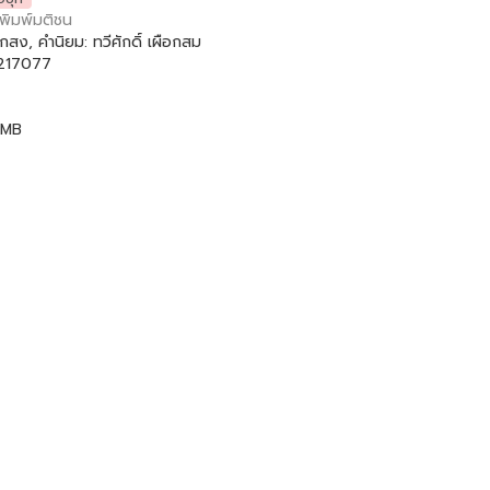
พิมพ์มติชน
กสง, คำนิยม: ทวีศักดิ์ เผือกสม
17077
 MB