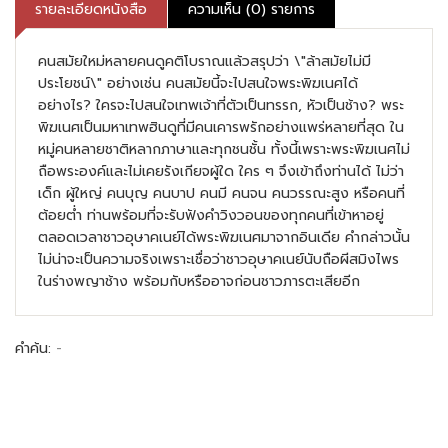
รายละเอียดหนังสือ
ความเห็น (0) รายการ
คนสมัยใหม่หลายคนดูคติโบราณแล้วสรุปว่า \"ล้าสมัยไม่มี
ประโยชน์\" อย่างเช่น คนสมัยนี้จะไปสนใจพระพิฆเนศได้
อย่างไร? ใครจะไปสนใจเทพเจ้าที่ตัวเป็นทรรก, หัวเป็นช้าง? พระ
พิฆเนศเป็นมหาเทพฮินดูที่มีคนเคารพรักอย่างแพร่หลายที่สุด ใน
หมู่คนหลายชาติหลากภาษาและทุกชนชั้น ทั้งนี้เพราะพระพิฆเนศไม่
ถือพระองค์และไม่เคยรังเกียจผู้ใด ใคร ๆ จึงเข้าถึงท่านได้ ไม่ว่า
เด็ก ผู้ใหญ่ คนบุญ คนบาป คนมี คนจน คนวรรณะสูง หรือคนที่
ต้อยต่ำ ท่านพร้อมที่จะรับฟังคำวิงวอนของทุกคนที่เข้าหาอยู่
ตลอดเวลาชาวอุษาคเนย์ได้พระพิฆเนศมาจากอินเดีย คำกล่าวนั้น
ไม่น่าจะเป็นความจริงเพราะเชื่อว่าชาวอุษาคเนย์นับถือผีสมิงไพร
ในร่างพญาช้าง พร้อมกับหรืออาจก่อนชาวภารตะเสียอีก
คำค้น:
-