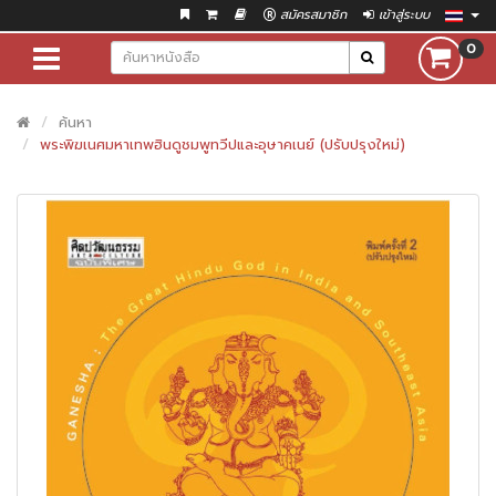
สมัครสมาชิก
เข้าสู่ระบบ
0
ค้นหา
พระพิฆเนศมหาเทพฮินดูชมพูทวีปและอุษาคเนย์ (ปรับปรุงใหม่)