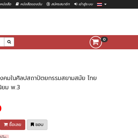
าหนังสือ
หนังสือของฉัน
สมัครสมาชิก
เข้าสู่ระบบ
0
สังคมในศิลปสถาปัตยกรรมสยามสมัย ไทย
นิยม พ.3
0
ซื้อเลย
ชอบ
อีบุ๊ก