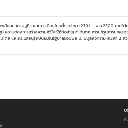
าพสังคม เศรษฐกิจ และการเมืองไทยตั้งแต่ พ.ศ.2394 - พ.ศ.2500 ภายใต้คว
รภูมิ ความต้องการสร้างความศิวิไลซ์ให้ทัดเทียมตะวันตก การปฏิรูปการปกค
ตย และกระแสอนุรักษ์นิยมในรัฐบาลจอมพล ป. พิบูลสงคราม สมัยที่ 2 ล้
บ
ติ
าว